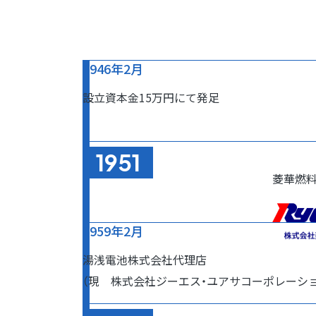
1946年2月
設立資本金15万円にて発足
1951
菱華燃
1959年2月
湯浅電池株式会社代理店
（現 株式会社ジーエス・
ユアサコーポレーショ