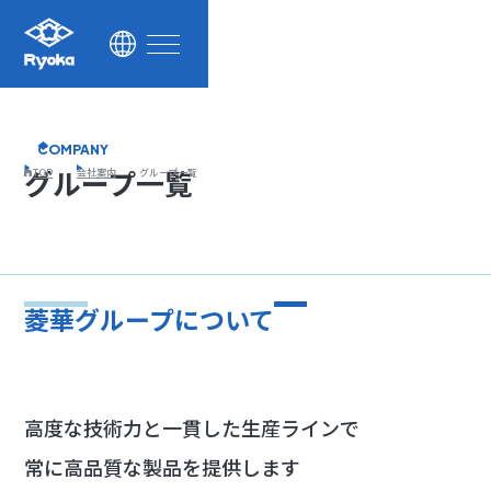
サステナビリティ
採用情報
お知らせ
COMPANY
グループ一覧
TOP
会社案内
グループ一覧
お問い合わせ
公式Facebook
菱華グループについて
高度な技術力と一貫した生産ラインで
常に高品質な製品を提供します